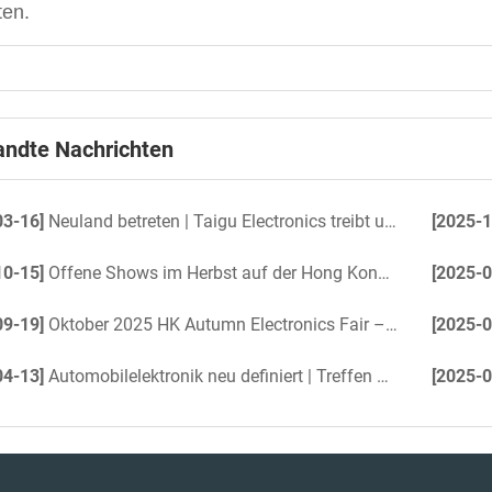
ten.
ndte Nachrichten
03-16]
Neuland betreten | Taigu Electronics treibt unbemannte Yacht mit 360°-Rundumsichtprojekt an
[2025-1
10-15]
Offene Shows im Herbst auf der Hong Kong Electronics Fair 2025
[2025-0
09-19]
Oktober 2025 HK Autumn Electronics Fair – Candid kommt bald
[2025-0
04-13]
Automobilelektronik neu definiert | Treffen Sie uns auf der Hong Kong Electronics Fair
[2025-0