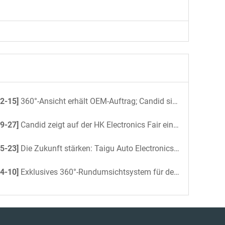
2-15]
360°-Ansicht erhält OEM-Auftrag; Candid sichert sich Pilotauftrag für Busse 2026
9-27]
Candid zeigt auf der HK Electronics Fair einen neuen digitalen Rückspiegel
5-23]
Die Zukunft stärken: Taigu Auto Electronics beschleunigt KI-gesteuerte Büroeffizienz mit DeepSeek
4-10]
Exklusives 360°-Rundumsichtsystem für den Nissan Patrol 2025: Volle Kontrolle über jedes Terrain