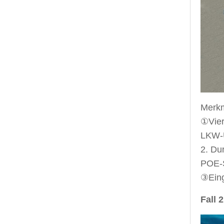
Merkm
①Vier
LKW-
2. Du
POE-S
③Eing
Fall 