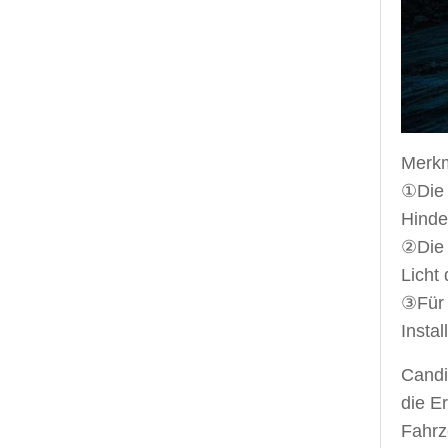
Merkm
①Die 
Hinde
②Die 
Licht
③Für 
Insta
Candid
die E
Fahrz