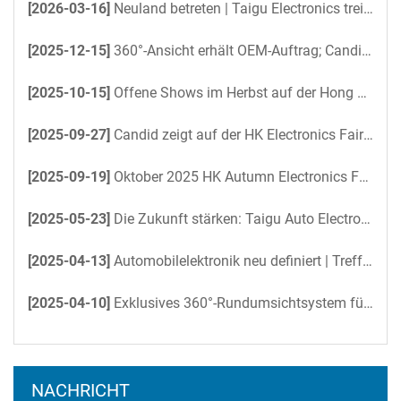
[2026-03-16]
Neuland betreten | Taigu Electronics treibt unbemannte Yacht mit 360°-Rundumsichtprojekt an
[2025-12-15]
360°-Ansicht erhält OEM-Auftrag; Candid sichert sich Pilotauftrag für Busse 2026
[2025-10-15]
Offene Shows im Herbst auf der Hong Kong Electronics Fair 2025
[2025-09-27]
Candid zeigt auf der HK Electronics Fair einen neuen digitalen Rückspiegel
[2025-09-19]
Oktober 2025 HK Autumn Electronics Fair – Candid kommt bald
[2025-05-23]
Die Zukunft stärken: Taigu Auto Electronics beschleunigt KI-gesteuerte Büroeffizienz mit DeepSeek
[2025-04-13]
Automobilelektronik neu definiert | Treffen Sie uns auf der Hong Kong Electronics Fair
[2025-04-10]
Exklusives 360°-Rundumsichtsystem für den Nissan Patrol 2025: Volle Kontrolle über jedes Terrain
NACHRICHT