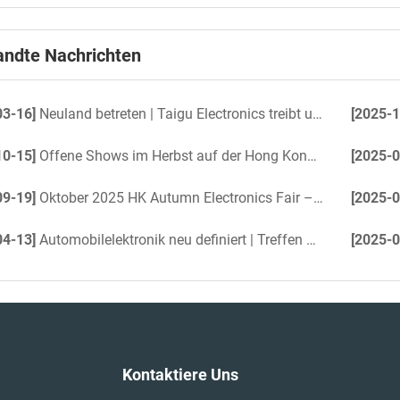
ndte Nachrichten
03-16]
Neuland betreten | Taigu Electronics treibt unbemannte Yacht mit 360°-Rundumsichtprojekt an
[2025-1
10-15]
Offene Shows im Herbst auf der Hong Kong Electronics Fair 2025
[2025-0
09-19]
Oktober 2025 HK Autumn Electronics Fair – Candid kommt bald
[2025-0
04-13]
Automobilelektronik neu definiert | Treffen Sie uns auf der Hong Kong Electronics Fair
[2025-0
Kontaktiere Uns