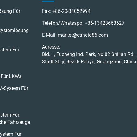
ösung Für
Fax:
+86-20-34052994
Telefon/Whatsapp:
+86-13423663627
Systemlösung
E-Mail:
market@candid86.com
Adresse:
ystem Für
Bld. 1, Fucheng Ind. Park, No.82 Shilian Rd.,
Stadt Shiji, Bezirk Panyu, Guangzhou, China
 Für LKWs
M-System Für
stem Für
iche Fahrzeuge
ystem Für