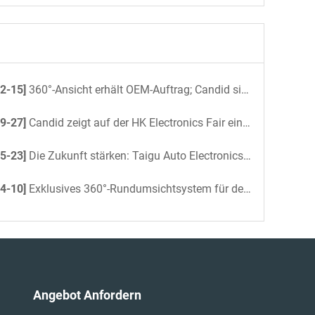
2-15]
360°-Ansicht erhält OEM-Auftrag; Candid sichert sich Pilotauftrag für Busse 2026
9-27]
Candid zeigt auf der HK Electronics Fair einen neuen digitalen Rückspiegel
5-23]
Die Zukunft stärken: Taigu Auto Electronics beschleunigt KI-gesteuerte Büroeffizienz mit DeepSeek
4-10]
Exklusives 360°-Rundumsichtsystem für den Nissan Patrol 2025: Volle Kontrolle über jedes Terrain
Angebot Anfordern