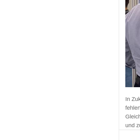
In Zu
fehle
Gleic
und z