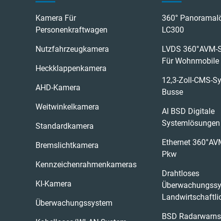
Kamera Für
360° Panoramal
Personenkraftwagen
LC300
Nutzfahrzeugkamera
LVDS 360°AVM-
Für Wohnmobile
Heckklappenkamera
12,3-Zoll-CMS-S
AHD-Kamera
Busse
Weitwinkelkamera
AI BSD Digitale
Systemlösungen
Standardkamera
Ethernet 360°AV
Bremslichtkamera
Pkw
Kennzeichenrahmenkameras
Drahtloses
KI-Kamera
Überwachungssy
Landwirtschaftl
Überwachungssystem
BSD Radarwarns