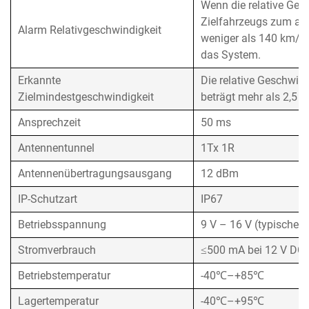
Wenn die relative Ges
Zielfahrzeugs zum an
Alarm Relativgeschwindigkeit
weniger als 140 km/h b
das System.
Erkannte
Die relative Geschwind
Zielmindestgeschwindigkeit
beträgt mehr als 2,5 
Ansprechzeit
50 ms
Antennentunnel
1Tx 1R
Antennenübertragungsausgang
12 dBm
IP-Schutzart
IP67
Betriebsspannung
9 V – 16 V (typischer
Stromverbrauch
≤500 mA bei 12 V DC
Betriebstemperatur
-40℃–+85℃
Lagertemperatur
-40℃–+95℃