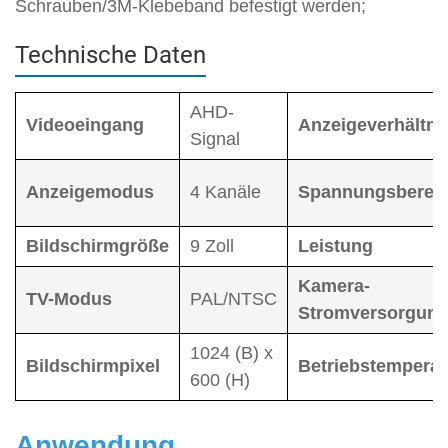
Schrauben/3M-Klebeband befestigt werden;
Technische Daten
AHD-
Videoeingang
Anzeigeverhältni
Signal
Anzeigemodus
4 Kanäle
Spannungsberei
Bildschirmgröße
9 Zoll
Leistung
Kamera-
TV-Modus
PAL/NTSC
Stromversorgun
1024 (B) x
Bildschirmpixel
Betriebstemperat
600 (H)
Anwendung