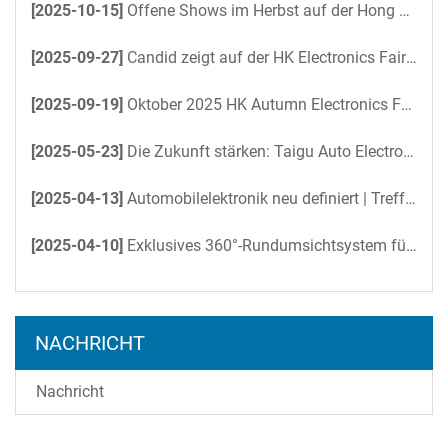
[2025-10-15]
Offene Shows im Herbst auf der Hong Kong Electronics Fair 2025
[2025-09-27]
Candid zeigt auf der HK Electronics Fair einen neuen digitalen Rückspiegel
[2025-09-19]
Oktober 2025 HK Autumn Electronics Fair – Candid kommt bald
[2025-05-23]
Die Zukunft stärken: Taigu Auto Electronics beschleunigt KI-gesteuerte Büroeffizienz mit DeepSeek
[2025-04-13]
Automobilelektronik neu definiert | Treffen Sie uns auf der Hong Kong Electronics Fair
[2025-04-10]
Exklusives 360°-Rundumsichtsystem für den Nissan Patrol 2025: Volle Kontrolle über jedes Terrain
NACHRICHT
Nachricht